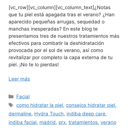
[vc_row][vc_column][vc_column_text]¿Notas
que tu piel está apagada tras el verano? ¿Han
aparecido pequeñas arrugas, sequedad o
manchas inesperadas? En este blog te
presentamos tres de nuestros tratamientos más
efectivos para combatir la deshidratación
provocada por el sol de verano, así como
revitalizar por completo la capa externa de tu
piel. ¡No te lo pierdas!
Leer más
Facial
como hidratar la piel
,
consejos hidratar piel
,
dermaline
,
Hydra Touch
,
indiba deep care
,
indiba facial
,
madrid
,
prx
,
tratamientos
,
verano