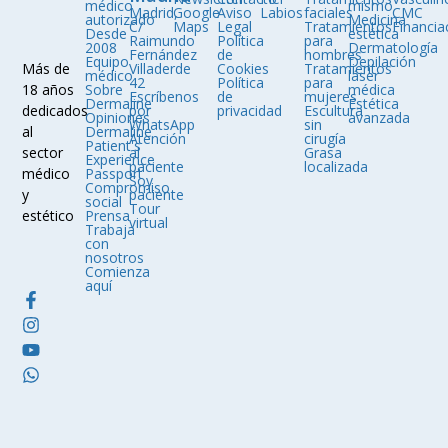
médico
mismo
Madrid,
Google
Aviso
Labios
faciales
CMC
autorizado
Medicina
C/
Maps
Legal
Tratamientos
Financia
Desde
estética
Raimundo
Política
para
2008
Dermatología
Fernández
de
hombres
Equipo
Depilación
Villaderde
Cookies
Tratamientos
Más de
médico
láser
42
Política
para
Sobre
médica
18 años
Escríbenos
de
mujeres
Dermaline
Estética
por
privacidad
Escultura
dedicados
Opiniones
avanzada
WhatsApp
sin
Dermaline
al
Atención
cirugía
Patient's
al
Grasa
sector
Experience
paciente
localizada
Passport
médico
Soy
Compromiso
paciente
y
social
Tour
Prensa
estético
virtual
Trabaja
con
nosotros
Comienza
aquí