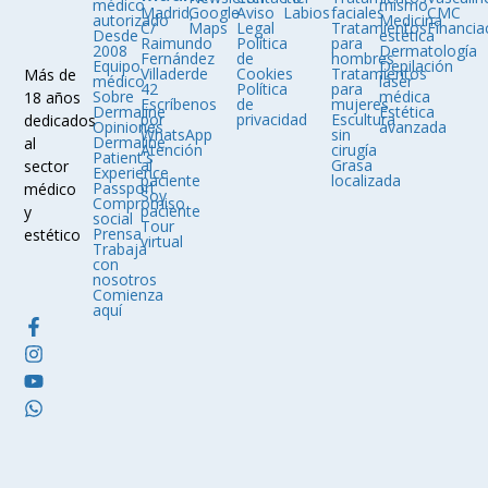
médico
mismo
Madrid,
Google
Aviso
Labios
faciales
CMC
autorizado
Medicina
C/
Maps
Legal
Tratamientos
Financia
Desde
estética
Raimundo
Política
para
2008
Dermatología
Fernández
de
hombres
Equipo
Depilación
Villaderde
Cookies
Tratamientos
Más de
médico
láser
42
Política
para
Sobre
médica
18 años
Escríbenos
de
mujeres
Dermaline
Estética
por
privacidad
Escultura
dedicados
Opiniones
avanzada
WhatsApp
sin
Dermaline
al
Atención
cirugía
Patient's
al
Grasa
sector
Experience
paciente
localizada
Passport
médico
Soy
Compromiso
paciente
y
social
Tour
Prensa
estético
virtual
Trabaja
con
nosotros
Comienza
aquí