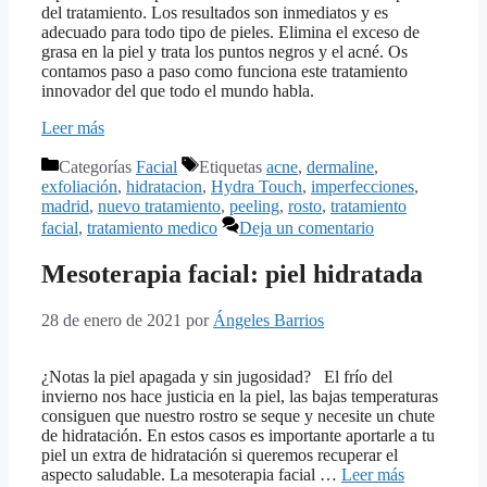
del tratamiento. Los resultados son inmediatos y es
adecuado para todo tipo de pieles. Elimina el exceso de
grasa en la piel y trata los puntos negros y el acné. Os
contamos paso a paso como funciona este tratamiento
innovador del que todo el mundo habla.
Leer más
Categorías
Facial
Etiquetas
acne
,
dermaline
,
exfoliación
,
hidratacion
,
Hydra Touch
,
imperfecciones
,
madrid
,
nuevo tratamiento
,
peeling
,
rosto
,
tratamiento
facial
,
tratamiento medico
Deja un comentario
Mesoterapia facial: piel hidratada
28 de enero de 2021
por
Ángeles Barrios
¿Notas la piel apagada y sin jugosidad? El frío del
invierno nos hace justicia en la piel, las bajas temperaturas
consiguen que nuestro rostro se seque y necesite un chute
de hidratación. En estos casos es importante aportarle a tu
piel un extra de hidratación si queremos recuperar el
aspecto saludable. La mesoterapia facial …
Leer más