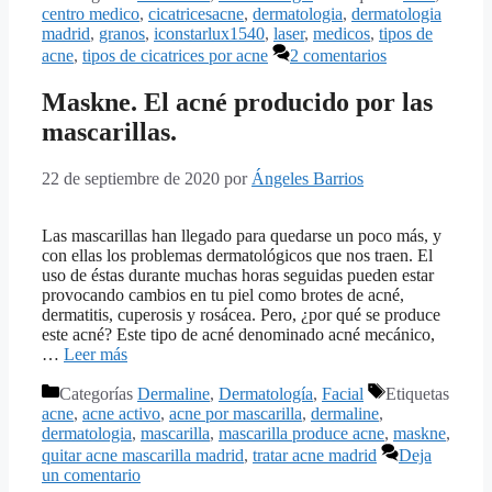
centro medico
,
cicatricesacne
,
dermatologia
,
dermatologia
madrid
,
granos
,
iconstarlux1540
,
laser
,
medicos
,
tipos de
acne
,
tipos de cicatrices por acne
2 comentarios
Maskne. El acné producido por las
mascarillas.
22 de septiembre de 2020
por
Ángeles Barrios
Las mascarillas han llegado para quedarse un poco más, y
con ellas los problemas dermatológicos que nos traen. El
uso de éstas durante muchas horas seguidas pueden estar
provocando cambios en tu piel como brotes de acné,
dermatitis, cuperosis y rosácea. Pero, ¿por qué se produce
este acné? Este tipo de acné denominado acné mecánico,
…
Leer más
Categorías
Dermaline
,
Dermatología
,
Facial
Etiquetas
acne
,
acne activo
,
acne por mascarilla
,
dermaline
,
dermatologia
,
mascarilla
,
mascarilla produce acne
,
maskne
,
quitar acne mascarilla madrid
,
tratar acne madrid
Deja
un comentario