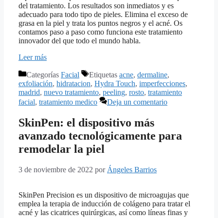
del tratamiento. Los resultados son inmediatos y es
adecuado para todo tipo de pieles. Elimina el exceso de
grasa en la piel y trata los puntos negros y el acné. Os
contamos paso a paso como funciona este tratamiento
innovador del que todo el mundo habla.
Leer más
Categorías
Facial
Etiquetas
acne
,
dermaline
,
exfoliación
,
hidratacion
,
Hydra Touch
,
imperfecciones
,
madrid
,
nuevo tratamiento
,
peeling
,
rosto
,
tratamiento
facial
,
tratamiento medico
Deja un comentario
SkinPen: el dispositivo más
avanzado tecnológicamente para
remodelar la piel
3 de noviembre de 2022
por
Ángeles Barrios
SkinPen Precision es un dispositivo de microagujas que
emplea la terapia de inducción de colágeno para tratar el
acné y las cicatrices quirúrgicas, así como líneas finas y