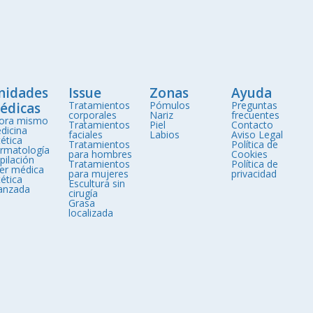
nidades
Issue
Zonas
Ayuda
Tratamientos
Pómulos
Preguntas
édicas
corporales
Nariz
frecuentes
ora mismo
Tratamientos
Piel
Contacto
dicina
faciales
Labios
Aviso Legal
ética
Tratamientos
Política de
rmatología
para hombres
Cookies
pilación
Tratamientos
Política de
ser médica
para mujeres
privacidad
ética
Escultura sin
anzada
cirugía
Grasa
localizada