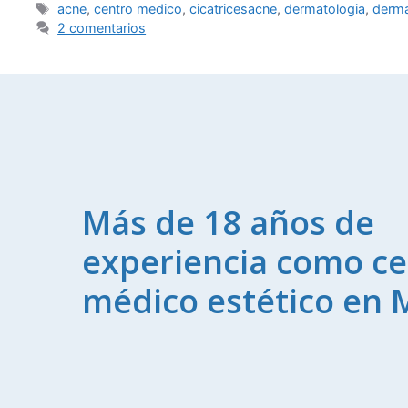
acne
,
centro medico
,
cicatricesacne
,
dermatologia
,
derma
2 comentarios
Más de 18 años de
experiencia como ce
médico estético en 