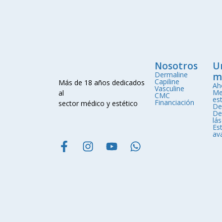
Nosotros
U
Dermaline
m
Capiline
Más de 18 años dedicados
Ah
Vasculine
Me
al
CMC
est
Financiación
sector médico y estético
De
De
lá
Est
av