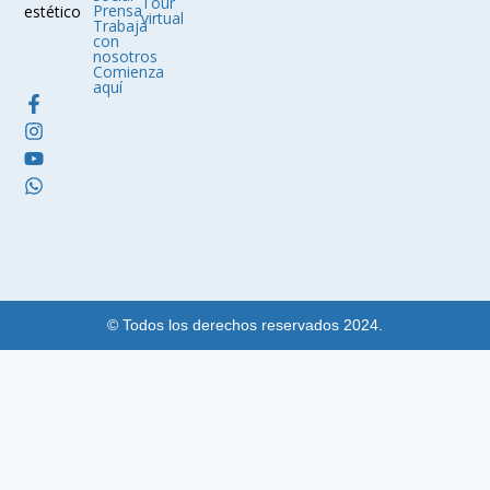
Tour
Prensa
estético
virtual
Trabaja
con
nosotros
Comienza
aquí
© Todos los derechos reservados 2024.