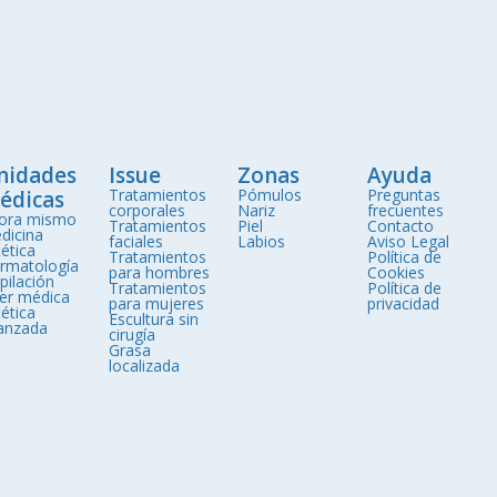
nidades
Issue
Zonas
Ayuda
Tratamientos
Pómulos
Preguntas
édicas
corporales
Nariz
frecuentes
ora mismo
Tratamientos
Piel
Contacto
dicina
faciales
Labios
Aviso Legal
ética
Tratamientos
Política de
rmatología
para hombres
Cookies
pilación
Tratamientos
Política de
ser médica
para mujeres
privacidad
ética
Escultura sin
anzada
cirugía
Grasa
localizada