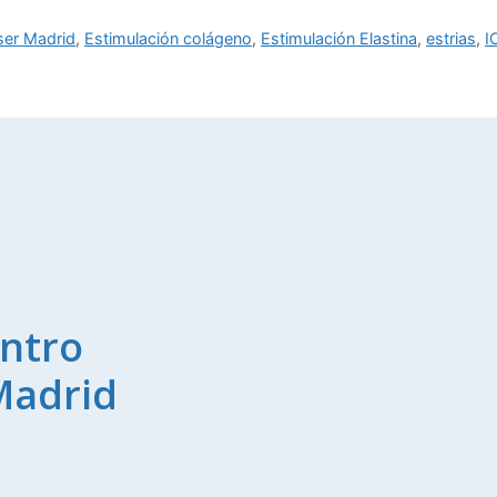
áser Madrid
,
Estimulación colágeno
,
Estimulación Elastina
,
estrias
,
I
ntro
Madrid