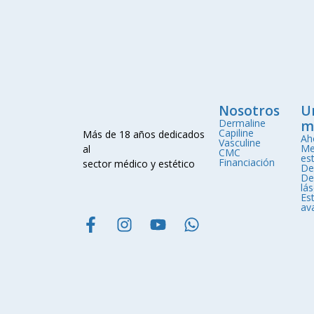
Nosotros
U
Dermaline
m
Capiline
Más de 18 años dedicados
Ah
Vasculine
Me
al
CMC
est
Financiación
sector médico y estético
De
De
lá
Est
av