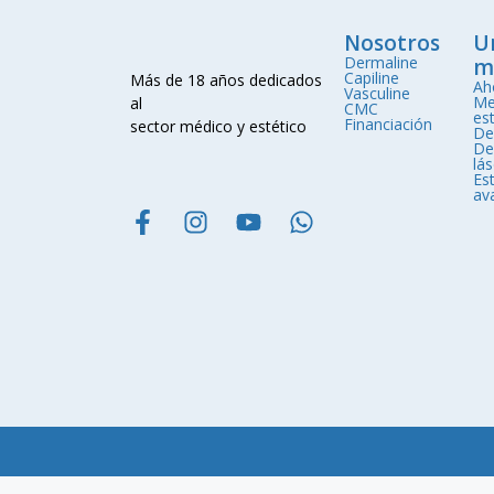
Nosotros
U
Dermaline
m
Capiline
Más de 18 años dedicados
Ah
Vasculine
Me
al
CMC
est
Financiación
sector médico y estético
De
De
lá
Est
av