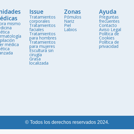
nidades
Issue
Zonas
Ayuda
Tratamientos
Pómulos
Preguntas
édicas
corporales
Nariz
frecuentes
ora mismo
Tratamientos
Piel
Contacto
dicina
faciales
Labios
Aviso Legal
ética
Tratamientos
Política de
rmatología
para hombres
Cookies
pilación
Tratamientos
Política de
ser médica
para mujeres
privacidad
ética
Escultura sin
anzada
cirugía
Grasa
localizada
© Todos los derechos reservados 2024.