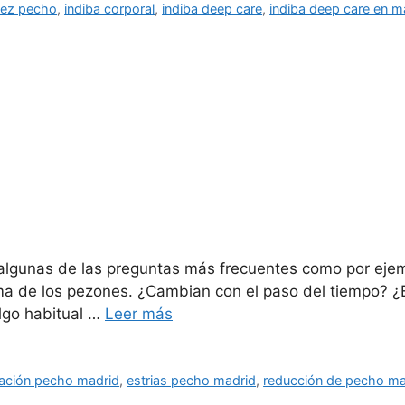
dez pecho
,
indiba corporal
,
indiba deep care
,
indiba deep care en m
lgunas de las preguntas más frecuentes como por ejem
ma de los pezones. ¿Cambian con el paso del tiempo? ¿
lgo habitual …
Leer más
vación pecho madrid
,
estrias pecho madrid
,
reducción de pecho ma