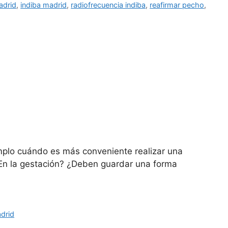
adrid
,
indiba madrid
,
radiofrecuencia indiba
,
reafirmar pecho
,
plo cuándo es más conveniente realizar una
En la gestación? ¿Deben guardar una forma
drid