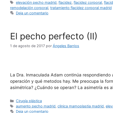
elevación pecho madrid
,
flacidez
,
flacidez corporal
,
flaci
remodelación corporal
,
tratamiento flacidez corporal madrid
Deja un comentario
El pecho perfecto (II)
1 de agosto de 2017
por
Ángeles Barrios
La Dra. Inmaculada Adam continúa respondiendo a
operación y qué metodos hay. Me preocupa la for
asimétrica? ¿Cuándo se operan? La asimetría es a
Cirugía plástica
aumento pecho madrid
,
clinica mamoplastia madrid
,
ele
Deja un comentario