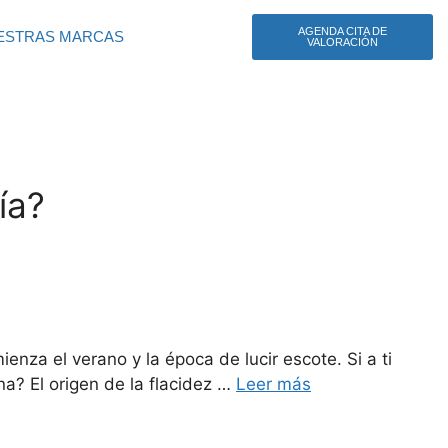
AGENDA CITA DE
ESTRAS MARCAS
VALORACIÓN
ía?
za el verano y la época de lucir escote. Si a ti
a? El origen de la flacidez …
Leer más