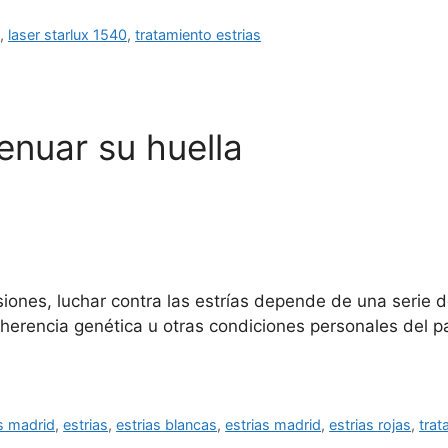
d
,
laser starlux 1540
,
tratamiento estrias
enuar su huella
s, luchar contra las estrías depende de una serie de
a herencia genética u otras condiciones personales del 
as madrid
,
estrias
,
estrias blancas
,
estrias madrid
,
estrias rojas
,
trat