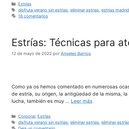
Estrías
disfruta verano sin estrias
,
eliminar estrias
,
estrias madri
16 comentarios
Estrías: Técnicas para at
12 de mayo de 2022
por
Ángeles Barrios
Como ya os hemos comentado en numerosas ocasione
de estría, su origen, la antigüedad de la misma, l
lucha, también es muy …
Leer más
Corporal
,
Estrías
disfruta verano sin estrias
,
eliminar estrias
,
eliminar estrí
Deja un comentario