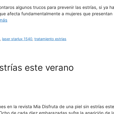
taros algunos trucos para prevenir las estrías, si ya 
el que afecta fundamentalmente a mujeres que presentan
 más
d
,
laser starlux 1540
,
tratamiento estrias
estrías este verano
s en la revista Mia Disfruta de una piel sin estrías est
 Ocho de cada diez embarazadas sufre la aparición de l