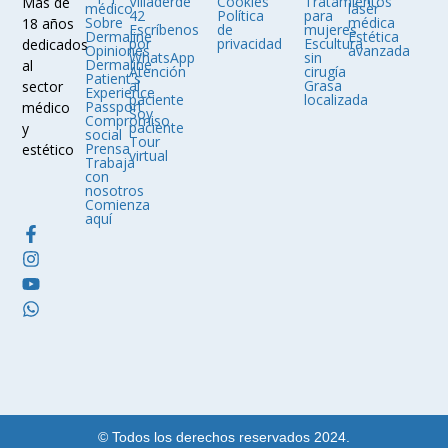
Villaderde
Cookies
Tratamientos
Más de
médico
láser
42
Política
para
Sobre
médica
18 años
Escríbenos
de
mujeres
Dermaline
Estética
por
privacidad
Escultura
dedicados
Opiniones
avanzada
WhatsApp
sin
Dermaline
al
Atención
cirugía
Patient's
al
Grasa
sector
Experience
paciente
localizada
Passport
médico
Soy
Compromiso
paciente
y
social
Tour
Prensa
estético
virtual
Trabaja
con
nosotros
Comienza
aquí
© Todos los derechos reservados 2024.