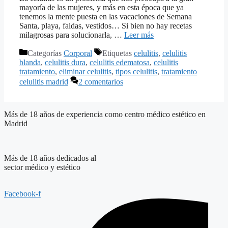
mayoría de las mujeres, y más en esta época que ya
tenemos la mente puesta en las vacaciones de Semana
Santa, playa, faldas, vestidos… Si bien no hay recetas
milagrosas para solucionarla, …
Leer más
Categorías
Corporal
Etiquetas
celulitis
,
celulitis
blanda
,
celulitis dura
,
celulitis edematosa
,
celulitis
tratamiento
,
eliminar celulitis
,
tipos celulitis
,
tratamiento
celulitis madrid
2 comentarios
Más de 18 años de experiencia como centro médico estético en
Madrid
Más de 18 años dedicados al
sector médico y estético
Facebook-f