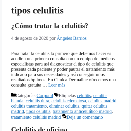
tipos celulitis
¿Cómo tratar la celulitis?
4 de agosto de 2020
por
Ángeles Barrios
Para tratar la celulitis lo primero que debemos hacer es
acudir a una primera consulta con un equipo de médicos
especialistas para así diagnosticar el tipo de celulitis que
presenta cada paciente y poder pautar el tratamiento más
indicado para sus necesidades y así conseguir unos
resultados óptimos. En Clínica Dermaline ofrecemos una
consulta gratuita …
Leer más
Categorías
Corporal
Etiquetas
celulitis
,
celulitis
blanda
,
celulitis dura
,
celulitis edematosa
,
celulitis madrid
,
celulitis tratamiento
,
eliminar celulitis
,
quitar celulitis
madrid
,
tipos celulitis
,
tratamiento anticelulítico madrid
,
tratamiento celulitis madrid
Deja un comentario
Celulitis de oficina