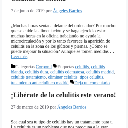
7 de junio de 2019
por
Ángeles Barrios
¿Muchas horas sentada delante del ordenador? Por mucho
que se cuide la alimentación y se haga ejercicio estar
muchas horas en la oficina trabajando no ayuda la
microcirculación y por lo tanto favorece la aparición de
celulitis en la zona de los glúteos y piernas. ¿Cómo se
puede mejorar la situación? Aunque se tomen medidas …
Leer más
Categorías
Corporal
Etiquetas
celulitis
,
celulitis
blanda
,
celulitis dura
,
celulitis edematosa
,
celulitis madrid
,
celulitis tratamiento
,
eliminar celulitis
,
tipos celulitis
,
tratamiento anticelulítico madrid
Deja un comentario
¡Libérate de la celulitis este verano!
27 de marzo de 2019
por
Ángeles Barrios
Sea cual sea tu tipo de celulitis hay un tratamiento para ti
La celulitis es un problema que nos preocupa a la gran