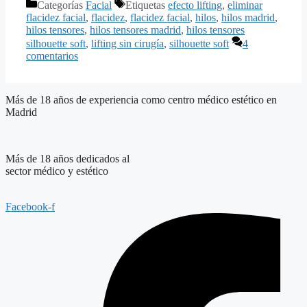
Categorías
Facial
Etiquetas
efecto lifting
,
eliminar
flacidez facial
,
flacidez
,
flacidez facial
,
hilos
,
hilos madrid
,
hilos tensores
,
hilos tensores madrid
,
hilos tensores
silhouette soft
,
lifting sin cirugía
,
silhouette soft
4
comentarios
Más de 18 años de experiencia como centro médico estético en
Madrid
Más de 18 años dedicados al
sector médico y estético
Facebook-f