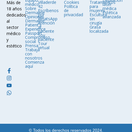
Equipo
Depilación
Villaderde
Cookies
Tratamientos
Más de
médico
láser
42
Política
para
Sobre
médica
18 años
Escríbenos
de
mujeres
Dermaline
Estética
por
privacidad
Escultura
dedicados
Opiniones
avanzada
WhatsApp
sin
Dermaline
al
Atención
cirugía
Patient's
al
Grasa
sector
Experience
paciente
localizada
Passport
médico
Soy
Compromiso
paciente
y
social
Tour
Prensa
estético
virtual
Trabaja
con
nosotros
Comienza
aquí
© Todos los derechos reservados 2024.