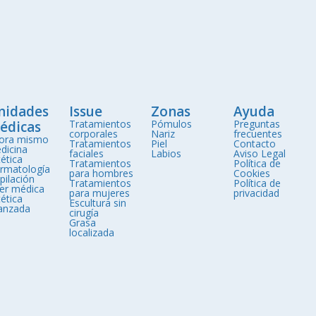
nidades
Issue
Zonas
Ayuda
Tratamientos
Pómulos
Preguntas
édicas
corporales
Nariz
frecuentes
ora mismo
Tratamientos
Piel
Contacto
dicina
faciales
Labios
Aviso Legal
ética
Tratamientos
Política de
rmatología
para hombres
Cookies
pilación
Tratamientos
Política de
ser médica
para mujeres
privacidad
ética
Escultura sin
anzada
cirugía
Grasa
localizada