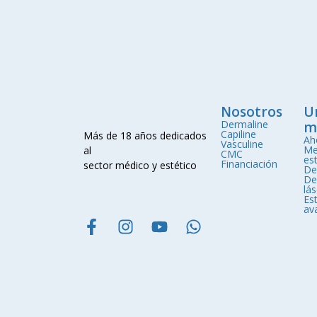
Nosotros
U
Dermaline
m
Capiline
Más de 18 años dedicados
Ah
Vasculine
Me
al
CMC
est
Financiación
sector médico y estético
De
De
lá
Est
av