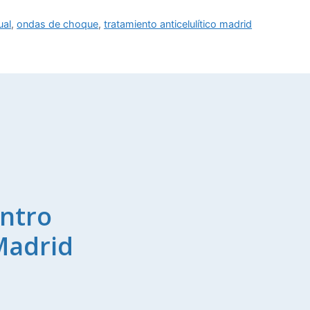
ual
,
ondas de choque
,
tratamiento anticelulítico madrid
ntro
Madrid