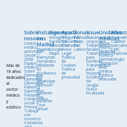
Sobre
Visítanos
Siguenos
Ayuda
Zonas
Issue
Unidades
Nosot
Instagram
Preguntas
Pómulos
Tratamientos
Dermali
nosotros
en
médicas
Facebook
frecuentes
Nariz
corporales
Capiline
Centro
Ahora
Madrid
Newsletter
Contacto
Piel
Tratamientos
Vasculin
médico
mismo
Madrid,
Google
Aviso
Labios
faciales
CMC
autorizado
Medicina
C/
Maps
Legal
Tratamientos
Financia
Desde
estética
Raimundo
Política
para
2008
Dermatología
Fernández
de
hombres
Equipo
Depilación
Villaderde
Cookies
Tratamientos
Más de
médico
láser
42
Política
para
Sobre
médica
18 años
Escríbenos
de
mujeres
Dermaline
Estética
por
privacidad
Escultura
dedicados
Opiniones
avanzada
WhatsApp
sin
Dermaline
al
Atención
cirugía
Patient's
al
Grasa
sector
Experience
paciente
localizada
Passport
médico
Soy
Compromiso
paciente
y
social
Tour
Prensa
estético
virtual
Trabaja
con
nosotros
Comienza
aquí