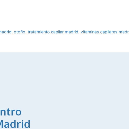
madrid
,
otoño
,
tratamiento capilar madrid
,
vitaminas capilares madr
ntro
Madrid