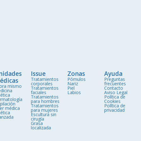
nidades
Issue
Zonas
Ayuda
Tratamientos
Pómulos
Preguntas
édicas
corporales
Nariz
frecuentes
ora mismo
Tratamientos
Piel
Contacto
dicina
faciales
Labios
Aviso Legal
ética
Tratamientos
Política de
rmatología
para hombres
Cookies
pilación
Tratamientos
Política de
ser médica
para mujeres
privacidad
ética
Escultura sin
anzada
cirugía
Grasa
localizada