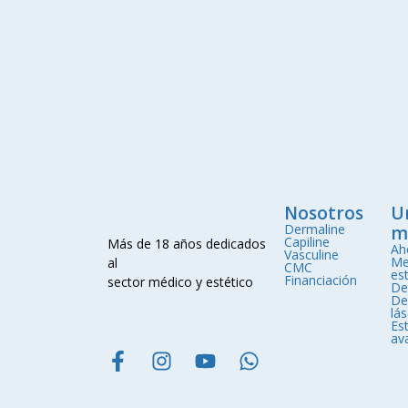
Nosotros
U
Dermaline
m
Capiline
Más de 18 años dedicados
Ah
Vasculine
Me
al
CMC
est
Financiación
sector médico y estético
De
De
lá
Est
av