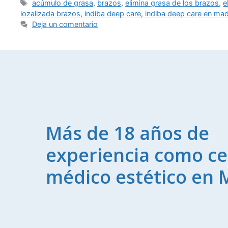
acúmulo de grasa
,
brazos
,
elimina grasa de los brazos
,
e
lozalizada brazos
,
indiba deep care
,
indiba deep care en mad
Deja un comentario
Más de 18 años de
experiencia como ce
médico estético en 