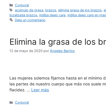
Corporal
acúmulo de grasa
,
brazos
,
elimina grasa de los brazos
,
e
lozalizada brazos
,
indiba deep care
,
indiba deep care en mad
Deja un comentario
Elimina la grasa de los br
12 de mayo de 2020
por
Ángeles Barrios
Las mujeres solemos fijarnos hasta en el mínimo d
las partes de nuestro cuerpo que más nos suele mo
flacidez. …
Leer más
Corporal