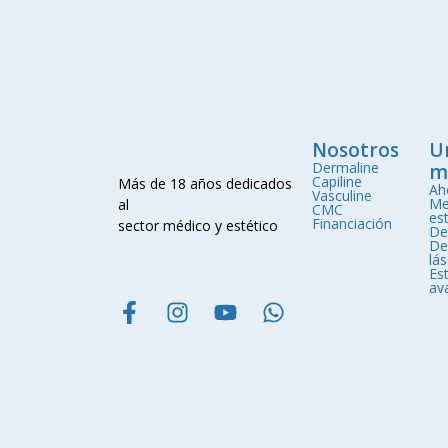
Nosotros
U
Dermaline
m
Capiline
Más de 18 años dedicados
Ah
Vasculine
Me
al
CMC
est
Financiación
sector médico y estético
De
De
lá
Est
av