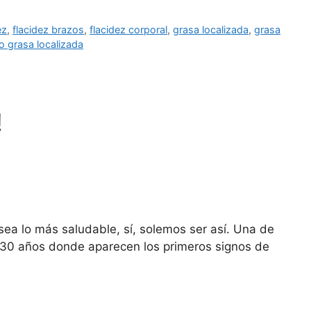
ez
,
flacidez brazos
,
flacidez corporal
,
grasa localizada
,
grasa
o grasa localizada
!
ea lo más saludable, sí, solemos ser así. Una de
s 30 años donde aparecen los primeros signos de