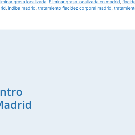
liminar grasa localizada
,
Eliminar grasa localizada en madrid
,
flacid
rid
,
indiba madrid
,
tratamiento flacidez corporal madrid
,
tratamient
ntro
Madrid