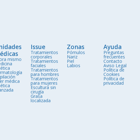
nidades
Issue
Zonas
Ayuda
Tratamientos
Pómulos
Preguntas
édicas
corporales
Nariz
frecuentes
ora mismo
Tratamientos
Piel
Contacto
dicina
faciales
Labios
Aviso Legal
ética
Tratamientos
Política de
rmatología
para hombres
Cookies
pilación
Tratamientos
Política de
ser médica
para mujeres
privacidad
ética
Escultura sin
anzada
cirugía
Grasa
localizada