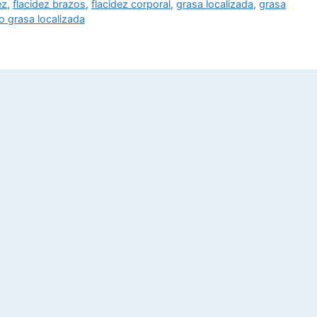
ez
,
flacidez brazos
,
flacidez corporal
,
grasa localizada
,
grasa
o grasa localizada