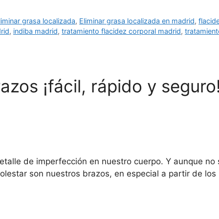
liminar grasa localizada
,
Eliminar grasa localizada en madrid
,
flacid
rid
,
indiba madrid
,
tratamiento flacidez corporal madrid
,
tratamient
azos ¡fácil, rápido y seguro
etalle de imperfección en nuestro cuerpo. Y aunque no s
lestar son nuestros brazos, en especial a partir de lo