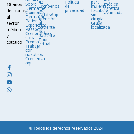
42
Política
para
Sobre
médica
18 años
Escríbenos
de
mujeres
Dermaline
Estética
por
privacidad
Escultura
dedicados
Opiniones
avanzada
WhatsApp
sin
Dermaline
al
Atención
cirugía
Patient's
al
Grasa
sector
Experience
paciente
localizada
Passport
médico
Soy
Compromiso
paciente
y
social
Tour
Prensa
estético
virtual
Trabaja
con
nosotros
Comienza
aquí
© Todos los derechos reservados 2024.