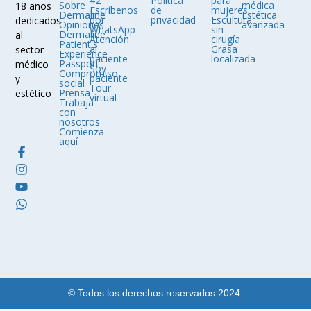
42
Política
para
Sobre
médica
18 años
Escríbenos
de
mujeres
Dermaline
Estética
por
privacidad
Escultura
dedicados
Opiniones
avanzada
WhatsApp
sin
Dermaline
al
Atención
cirugía
Patient's
al
Grasa
sector
Experience
paciente
localizada
Passport
médico
Soy
Compromiso
paciente
y
social
Tour
Prensa
estético
virtual
Trabaja
con
nosotros
Comienza
aquí
© Todos los derechos reservados 2024.