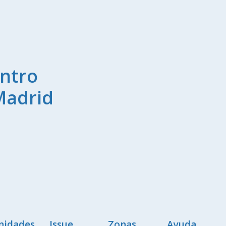
ntro
Madrid
nidades
Issue
Zonas
Ayuda