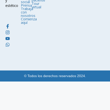
paciente
y
social
Tour
Prensa
estético
virtual
Trabaja
con
nosotros
Comienza
aquí
© Todos los derechos reservados 2024.