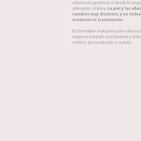
soluciones genéricas ni desde la simpl
alteración cutánea.
La piel y las uñ
cambios muy distintos, y no todo
evolución ni tratamiento.
En Dermaline realizamos una valoraci
estamos tratando exactamente y orie
médico, personalizado y realista.