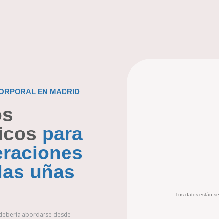
CORPORAL EN MADRID
os
icos
para
eraciones
 las uñas
Tus datos están se
 debería abordarse desde